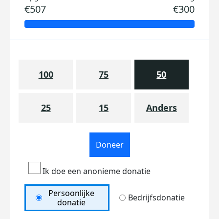
€507
€300
100
75
50
25
15
Anders
Doneer
Ik doe een anonieme donatie
Persoonlijke
Bedrijfsdonatie
donatie