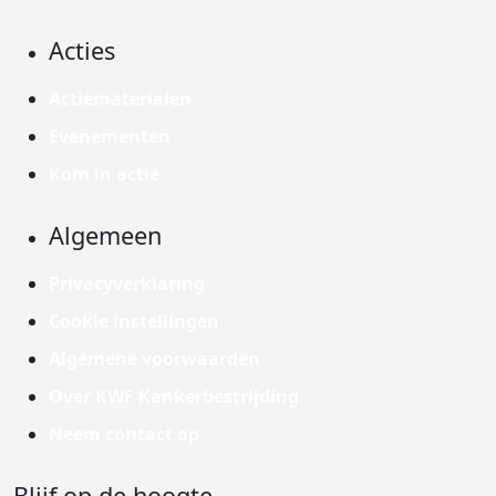
Acties
Actiematerialen
Evenementen
Kom in actie
Algemeen
Privacyverklaring
Cookie instellingen
Algemene voorwaarden
Over KWF Kankerbestrijding
Neem contact op
Blijf op de hoogte