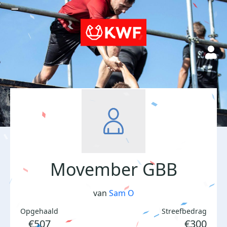
Movember GBB
van
Sam O
Opgehaald
Streefbedrag
€507
€300