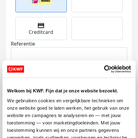
Creditcard
Referentie
Welkom bij KWF. Fijn dat je onze website bezoekt.
Ik wil bijdragen aan de transactiekosten
We gebruiken cookies en vergelijkbare technieken om 
en betaal €0.75 extra.
onze website goed te laten werken, het gebruik van onze 
website en campagnes te analyseren en — met jouw 
Doneer nu
toestemming — voor marketingdoeleinden. Met jouw 
toestemming kunnen wij en onze partners gegevens 
verwerken, zoals surfgedrag, voorkeuren en technische 