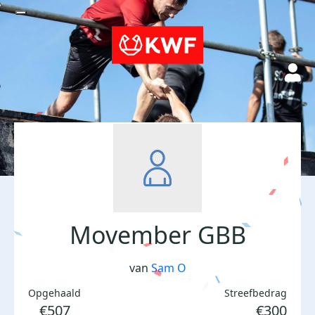
Movember GBB
van
Sam O
Opgehaald
Streefbedrag
€507
€300