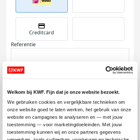
Creditcard
Referentie
Welkom bij KWF. Fijn dat je onze website bezoekt.
Ik wil bijdragen aan de transactiekosten
We gebruiken cookies en vergelijkbare technieken om 
en betaal €0.75 extra.
onze website goed te laten werken, het gebruik van onze 
website en campagnes te analyseren en — met jouw 
Doneer nu
toestemming — voor marketingdoeleinden. Met jouw 
toestemming kunnen wij en onze partners gegevens 
verwerken, zoals surfgedrag, voorkeuren en technische 