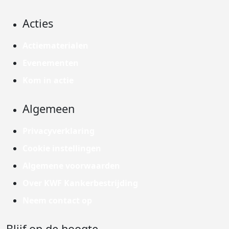
Acties
Actiematerialen
Evenementen
Kom in actie
Algemeen
Privacyverklaring
Cookie instellingen
Algemene voorwaarden
Over KWF Kankerbestrijding
Neem contact op
Blijf op de hoogte