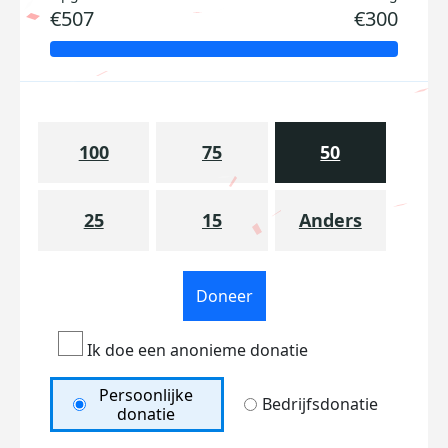
€507
€300
100
75
50
25
15
Anders
Doneer
Ik doe een anonieme donatie
Persoonlijke
Bedrijfsdonatie
donatie