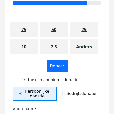
75
50
25
10
7.5
Anders
Doneer
Ik doe een anonieme donatie
Persoonlijke
Bedrijfsdonatie
donatie
Voornaam *