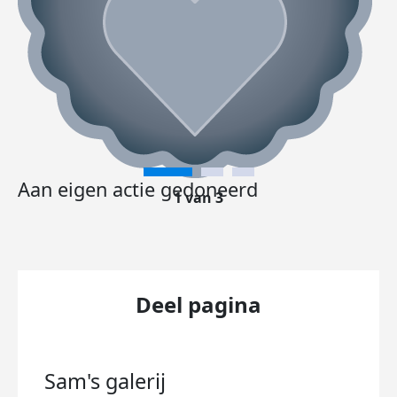
Aan eigen actie gedoneerd
1 van 3
Deel pagina
Sam's
galerij