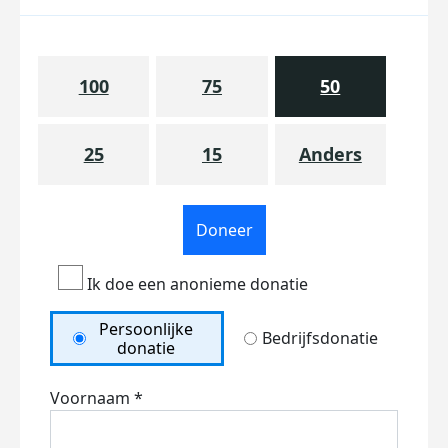
100
75
50
25
15
Anders
Doneer
Ik doe een anonieme donatie
Persoonlijke
Bedrijfsdonatie
donatie
Voornaam *