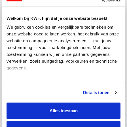
Opgehaald
Streefbedrag
€0
€1.000
Welkom bij KWF. Fijn dat je onze website bezoekt.
Doneer
We gebruiken cookies en vergelijkbare technieken om 
onze website goed te laten werken, het gebruik van onze 
Badges
website en campagnes te analyseren en — met jouw 
toestemming — voor marketingdoeleinden. Met jouw 
toestemming kunnen wij en onze partners gegevens 
verwerken, zoals surfgedrag, voorkeuren en technische 
gegevens.
Deze gegevens helpen ons om campagnes te meten, 
prestaties te verbeteren en relevante KWF-content te 
Details tonen
tonen. Je kunt je toestemming op elk moment wijzigen of 
intrekken via Cookie instellingen onderaan de pagina. De 
lijst met cookies is te vinden in het tabblad “details”.
Alles toestaan
Feestpagina gemaakt