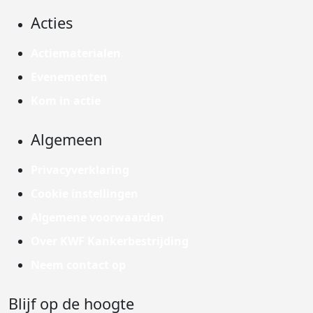
Acties
Actiematerialen
Evenementen
Kom in actie
Algemeen
Privacyverklaring
Cookie instellingen
Algemene voorwaarden
Over KWF Kankerbestrijding
Neem contact op
Blijf op de hoogte