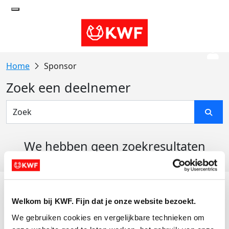
Sponsor
Zoek een deelnemer
We hebben geen zoekresultaten
gevonden
Acties
Welkom bij KWF. Fijn dat je onze website bezoekt.
Actiematerialen
We gebruiken cookies en vergelijkbare technieken om 
Evenementen