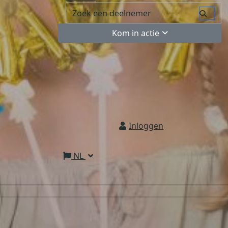
Kom in actie
Inloggen
NL