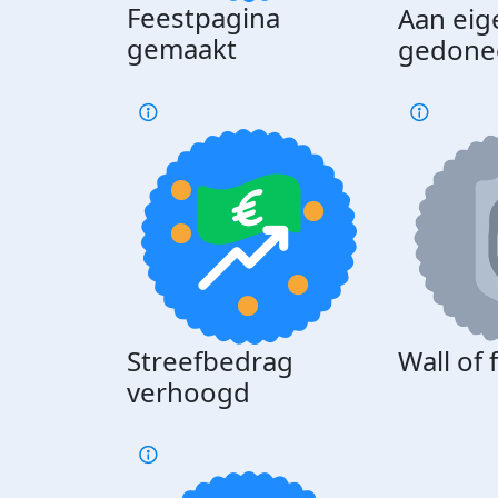
Feestpagina
Aan eig
gemaakt
gedone
Streefbedrag
Wall of
verhoogd