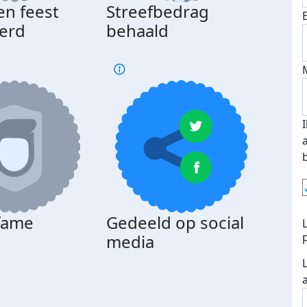
en feest
Streefbedrag
erd
behaald
 fame
Gedeeld op social
media