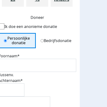
Doneer
Ik doe een anonieme donatie
Donation Type
Persoonlijke
Bedrijfsdonatie
donatie
Voornaam*
Tussenv.
Achternaam*