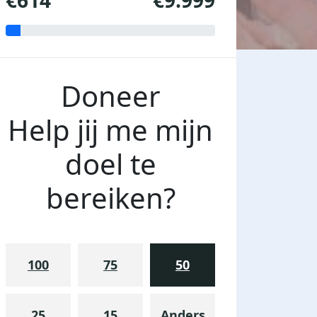
€614
€9.999
Doneer
Help jij me mijn
doel te
bereiken?
100
75
50
25
15
Anders