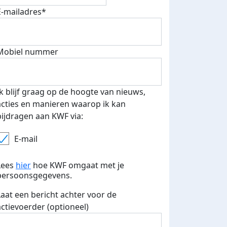
E-mailadres*
Mobiel nummer
Ik blijf graag op de hoogte van nieuws,
acties en manieren waarop ik kan
bijdragen aan KWF via:
E-mail
Lees
hier
hoe KWF omgaat met je
persoonsgegevens.
Laat een bericht achter voor de
actievoerder (optioneel)