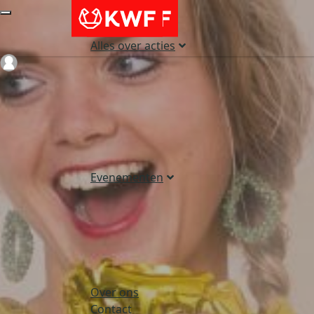
Alles over acties
Login
Evenementen
Over ons
Contact