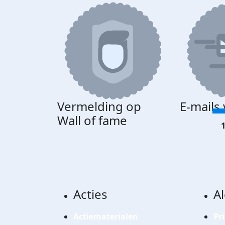
Vermelding op
E-mails
Wall of fame
1
Acties
A
Actiematerialen
Pr