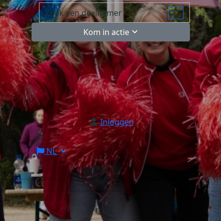
Kom in actie
Inloggen
NL