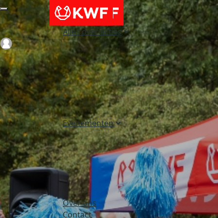
Alles over acties
Login
Evenementen
Over ons
Contact