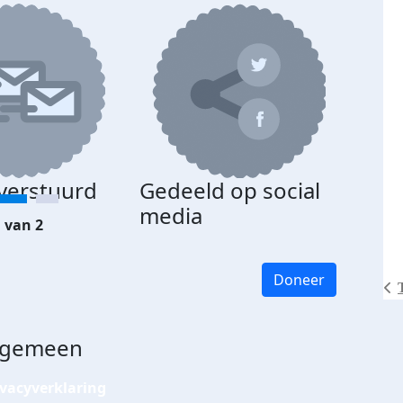
 verstuurd
Gedeeld op social
media
 van 2
Doneer
lgemeen
ivacyverklaring