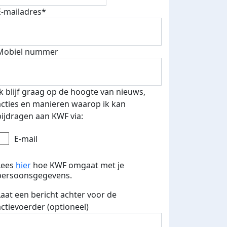
E-mailadres*
Mobiel nummer
Ik blijf graag op de hoogte van nieuws,
acties en manieren waarop ik kan
bijdragen aan KWF via:
E-mail
Lees
hier
hoe KWF omgaat met je
persoonsgegevens.
Laat een bericht achter voor de
actievoerder (optioneel)