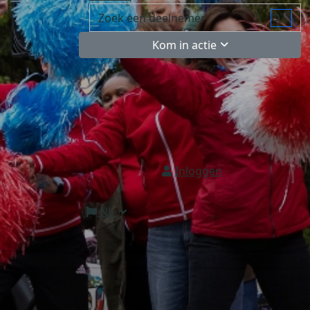
Kom in actie
Inloggen
NL