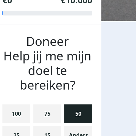
€0
€10.000
Doneer
Help jij me mijn
doel te
bereiken?
100
75
50
25
15
Anders