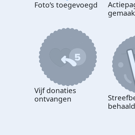
Actiepa
Foto’s toegevoegd
gemaak
Vijf donaties
Streefb
ontvangen
behaal