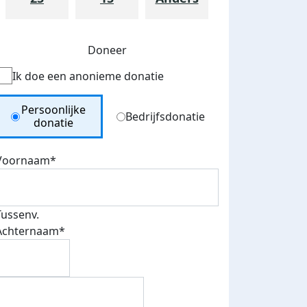
Doneer
Ik doe een anonieme donatie
Donation Type
Persoonlijke
Bedrijfsdonatie
donatie
Voornaam*
Tussenv.
Achternaam*