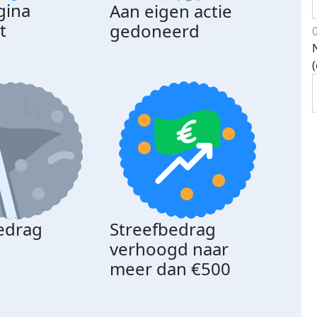
gina
Aan eigen actie
Dona
t
gedoneerd
beda
edrag
Streefbedrag
d
verhoogd naar
meer dan €500