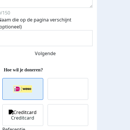
teurs
nkt
0/150
Naam die op de pagina verschijnt
(optioneel)
Volgende
Creditcard
Referentie