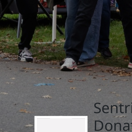
Sentr
Dona