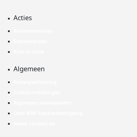
Acties
Actiematerialen
Evenementen
Kom in actie
Algemeen
Privacyverklaring
Cookie instellingen
Algemene voorwaarden
Over KWF Kankerbestrijding
Neem contact op