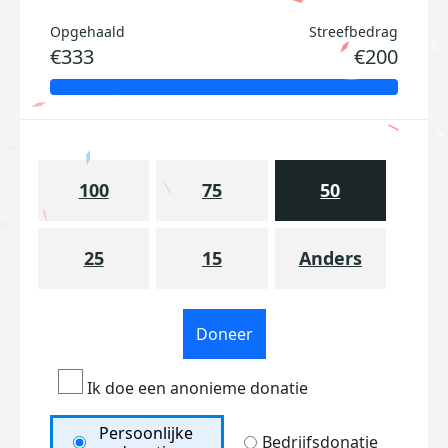
Opgehaald
Streefbedrag
€333
€200
100
75
50
25
15
Anders
Doneer
Ik doe een anonieme donatie
Persoonlijke
Bedrijfsdonatie