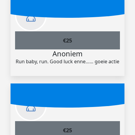
€
25
Anoniem
Run baby, run. Good luck enne…… goeie actie
€
25