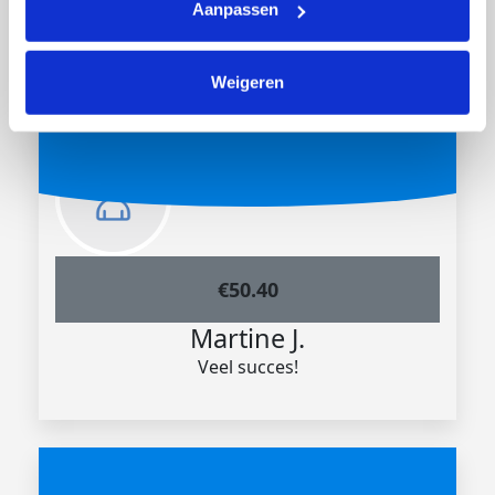
Anoniem
Aanpassen
succes dude!
Weigeren
€
50.40
Martine J.
Veel succes!