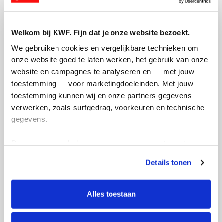
Welkom bij KWF. Fijn dat je onze website bezoekt.
€
50.40
We gebruiken cookies en vergelijkbare technieken om 
onze website goed te laten werken, het gebruik van onze 
Paul Ermers
website en campagnes te analyseren en — met jouw 
Ik ga er wel vanuit dat je in de kopgroep
toestemming — voor marketingdoeleinden. Met jouw 
eindigt. Jij toch ook? Groet en liefs Paul
toestemming kunnen wij en onze partners gegevens 
verwerken, zoals surfgedrag, voorkeuren en technische 
gegevens.
Deze gegevens helpen ons om campagnes te meten, 
prestaties te verbeteren en relevante KWF-content te 
Details tonen
tonen. Je kunt je toestemming op elk moment wijzigen of 
intrekken via Cookie instellingen onderaan de pagina. De 
lijst met cookies is te vinden in het tabblad “details”.
Alles toestaan
€
50.40