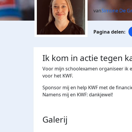
van
Simone De Gr
Ik kom in actie tegen k
Voor mijn schoolexamen organiseer ik 
voor het KWF.
Sponsor mij en help KWF met de financi
Namens mij en KWF: dankjewel!
Galerij