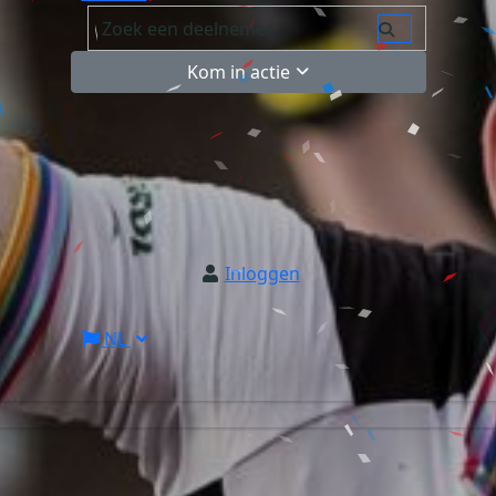
Kom in actie
Inloggen
NL