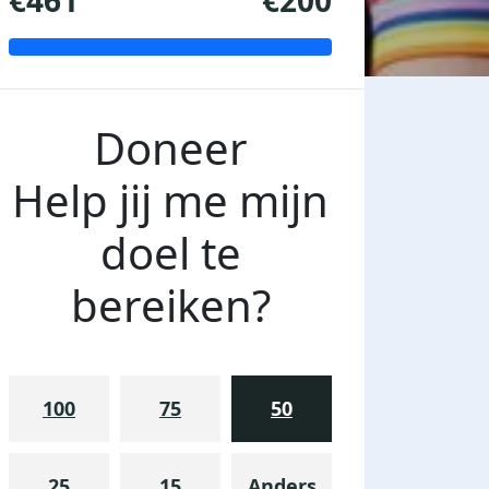
€461
€200
Doneer
Help jij me mijn
doel te
bereiken?
100
75
50
25
15
Anders