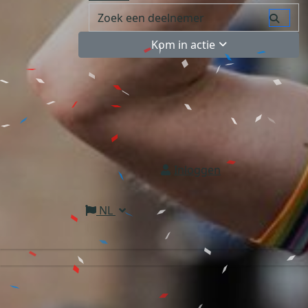
Kom in actie
Inloggen
NL