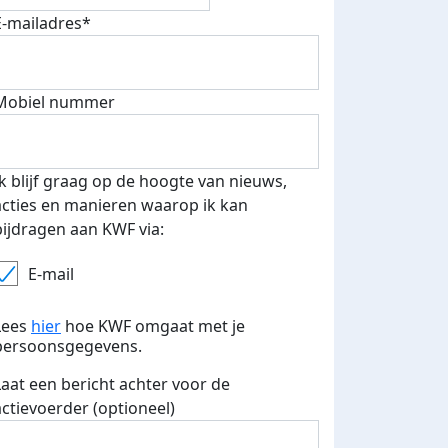
E-mailadres*
Mobiel nummer
Ik blijf graag op de hoogte van nieuws,
acties en manieren waarop ik kan
bijdragen aan KWF via:
E-mail
Lees
hier
hoe KWF omgaat met je
persoonsgegevens.
Laat een bericht achter voor de
actievoerder (optioneel)