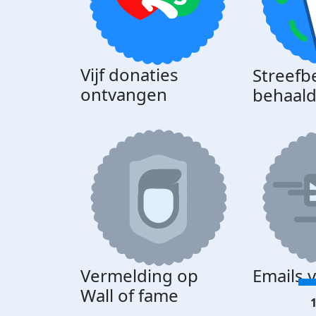
Vijf donaties
Streefb
ontvangen
behaal
Vermelding op
Emails 
Wall of fame
1