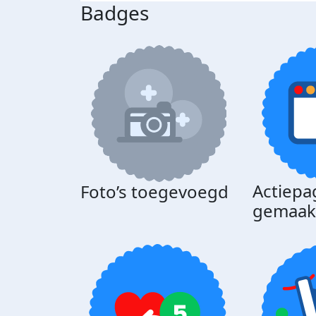
Badges
Actiepa
Foto’s toegevoegd
gemaak