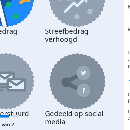
edrag
Streefbedrag
d
verhoogd
verstuurd
Gedeeld op social
media
 van 2