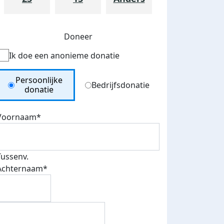
Doneer
Ik doe een anonieme donatie
Donation Type
Persoonlijke
Bedrijfsdonatie
donatie
Voornaam*
teurs
nkt
Tussenv.
Achternaam*