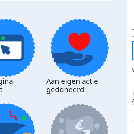
gina
Aan eigen actie
Dona
t
gedoneerd
beda