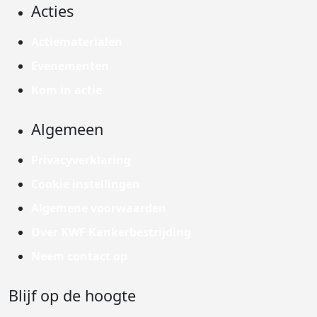
Acties
Actiematerialen
Evenementen
Kom in actie
Algemeen
Privacyverklaring
Cookie instellingen
Algemene voorwaarden
Over KWF Kankerbestrijding
Neem contact op
Blijf op de hoogte