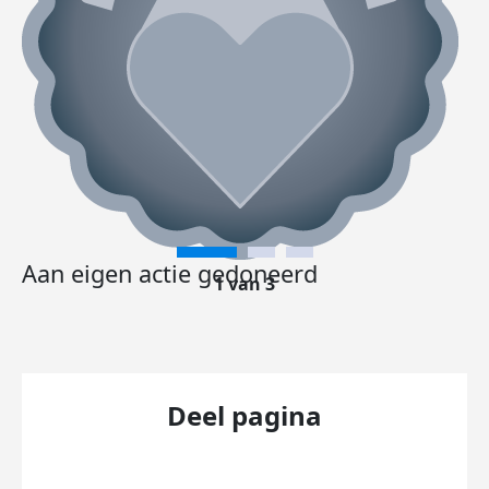
Aan eigen actie gedoneerd
1 van 3
Deel pagina