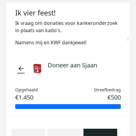
Ik vier feest!
Ik vraag om donaties voor kankeronderzoek
in plaats van kado's.
Namens mij en KWF dankjewel!
Doneer aan Sjaan
arrow_back
Opgehaald
Streefbedrag
€1.450
€500