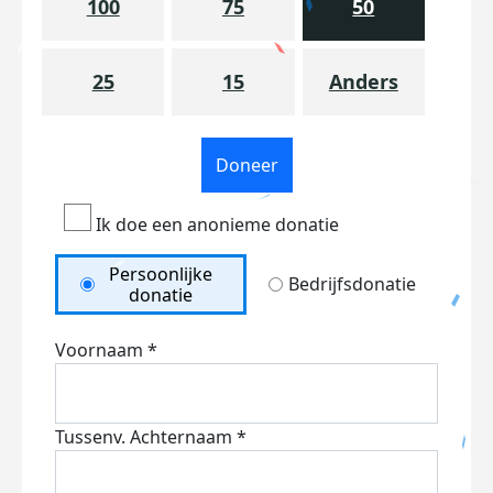
100
75
50
25
15
Anders
Doneer
Ik doe een anonieme donatie
Persoonlijke
Bedrijfsdonatie
donatie
Voornaam *
Tussenv.
Achternaam *