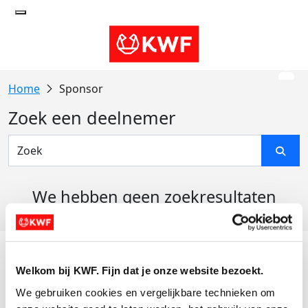
Sponsor
Zoek een deelnemer
We hebben geen zoekresultaten
gevonden
Acties
Welkom bij KWF. Fijn dat je onze website bezoekt.
Actiematerialen
We gebruiken cookies en vergelijkbare technieken om 
Evenementen