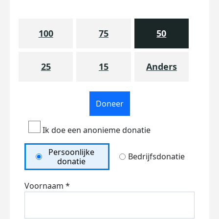
100
75
50
25
15
Anders
Doneer
Ik doe een anonieme donatie
Persoonlijke
Bedrijfsdonatie
donatie
Voornaam *