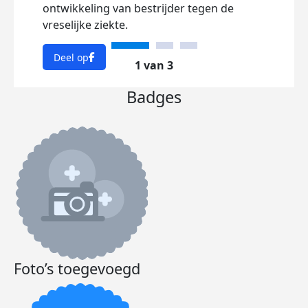
ontwikkeling van bestrijder tegen de
vreselijke ziekte.
Deel op
1 van 3
Badges
Ik b
Foto’s toegevoegd
toen 
ben 
resul