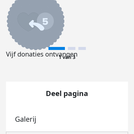
Vijf donaties ontvangen
1 van 3
Deel pagina
Galerij