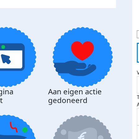
gina
Aan eigen actie
Dona
t
gedoneerd
beda