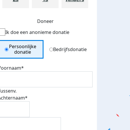
Doneer
Ik doe een anonieme donatie
Donation Type
Persoonlijke
Bedrijfsdonatie
donatie
Voornaam*
teurs
Tussenv.
nkt
Achternaam*