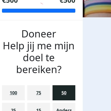
€500
€500
Doneer
Help jij me mijn
doel te
bereiken?
100
75
50
25
15
Anders