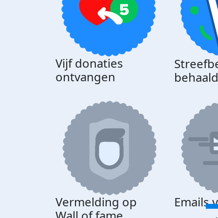
Vijf donaties
Streefb
ontvangen
behaal
Vermelding op
Emails 
Wall of fame