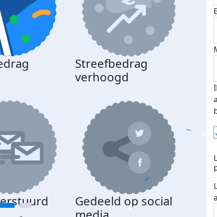
edrag
Streefbedrag
d
verhoogd
verstuurd
Gedeeld op social
media