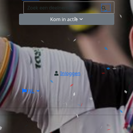
Kom in actie
Inloggen
NL