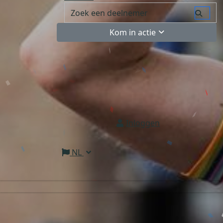
Kom in actie
Inloggen
NL