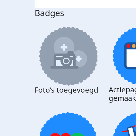
Badges
Actiepa
Foto’s toegevoegd
gemaak