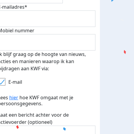
E-mailadres*
Mobiel nummer
Ik blijf graag op de hoogte van nieuws,
acties en manieren waarop ik kan
bijdragen aan KWF via:
E-mail
Lees
hier
hoe KWF omgaat met je
persoonsgegevens.
Laat een bericht achter voor de
actievoerder (optioneel)