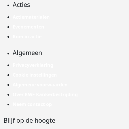
Acties
Actiematerialen
Evenementen
Kom in actie
Algemeen
Privacyverklaring
Cookie instellingen
Algemene voorwaarden
Over KWF Kankerbestrijding
Neem contact op
Blijf op de hoogte