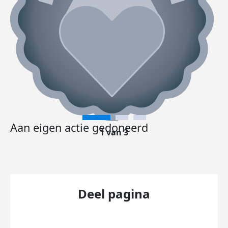
Aan eigen actie gedoneerd
1 van 3
Deel pagina