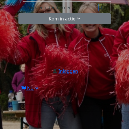
Kom in actie
Inloggen
NL