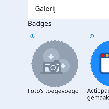
Galerij
Badges
Actiepa
Foto’s toegevoegd
gemaak