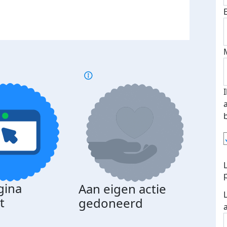
gina
Aan eigen actie
Dona
t
gedoneerd
beda