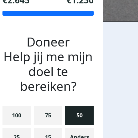
€2.645
€1.250
Doneer
Help jij me mijn
doel te
bereiken?
100
75
50
25
15
Anders