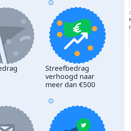
edrag
Streefbedrag
d
verhoogd naar
meer dan €500