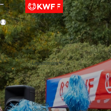
Alles over acties
Login
Evenementen
Over ons
Contact