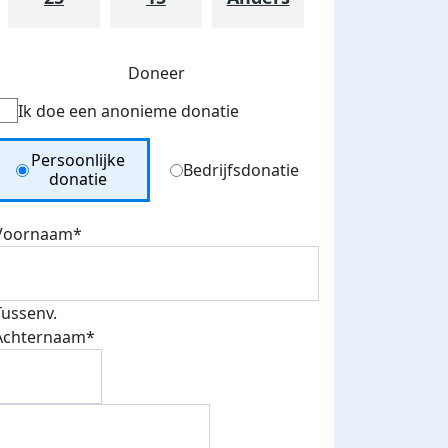
Doneer
Ik doe een anonieme donatie
Donation Type
Persoonlijke
Bedrijfsdonatie
donatie
Voornaam*
Tussenv.
Achternaam*