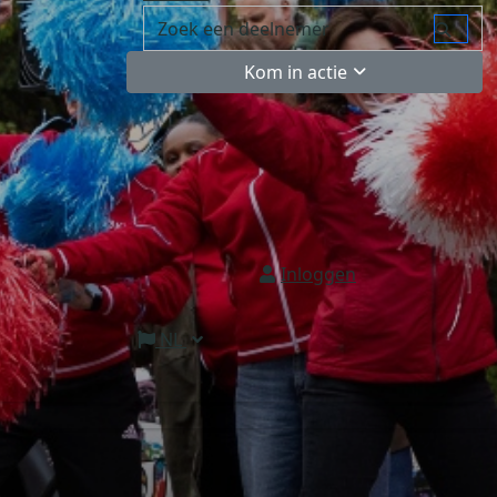
Kom in actie
Inloggen
NL