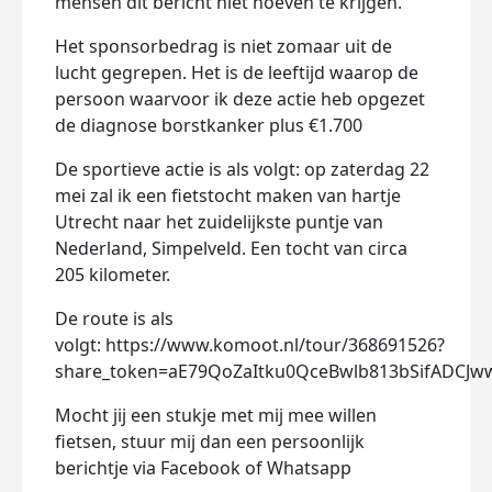
mensen dit bericht niet hoeven te krijgen.
Het sponsorbedrag is niet zomaar uit de
lucht gegrepen. Het is de leeftijd waarop de
persoon waarvoor ik deze actie heb opgezet
de diagnose borstkanker plus €1.700
De sportieve actie is als volgt: op zaterdag 22
mei zal ik een fietstocht maken van hartje
Utrecht naar het zuidelijkste puntje van
Nederland, Simpelveld. Een tocht van circa
205 kilometer.
De route is als
volgt: https://www.komoot.nl/tour/368691526?
share_token=aE79QoZaItku0QceBwlb813bSifADCJww
Mocht jij een stukje met mij mee willen
fietsen, stuur mij dan een persoonlijk
berichtje via Facebook of Whatsapp