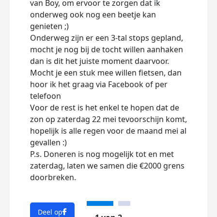
van Boy, om ervoor te zorgen dat ik
train
onderweg ook nog een beetje kan
205k
genieten ;)
fiet
Onderweg zijn er een 3-tal stops gepland,
goed
mocht je nog bij de tocht willen aanhaken
wiele
dan is dit het juiste moment daarvoor.
geda
Mocht je een stuk mee willen fietsen, dan
harts
hoor ik het graag via Facebook of per
mij e
telefoon
zoda
Voor de rest is het enkel te hopen dat de
mijn
zon op zaterdag 22 mei tevoorschijn komt,
nog 
hopelijk is alle regen voor de maand mei al
de to
gevallen :)
trai
P.s. Doneren is nog mogelijk tot en met
Binn
zaterdag, laten we samen die €2000 grens
train
doorbreken.
Mocht
nog 
via: 
voor
Deel op