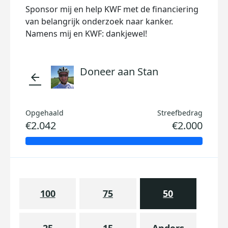
Sponsor mij en help KWF met de financiering
van belangrijk onderzoek naar kanker.
Namens mij en KWF: dankjewel!
Doneer aan Stan
arrow_back
Opgehaald
Streefbedrag
€2.042
€2.000
100
75
50