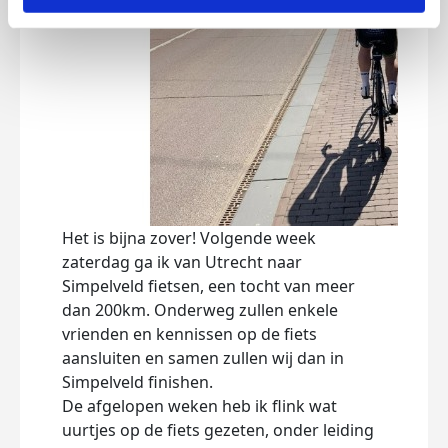
Het is bijna zover! Volgende week
Blog 
zaterdag ga ik van Utrecht naar
Via d
Simpelveld fietsen, een tocht van meer
dat 
dan 200km. Onderweg zullen enkele
hoeve
vrienden en kennissen op de fiets
De m
aansluiten en samen zullen wij dan in
een 
Simpelveld finishen.
mij 
De afgelopen weken heb ik flink wat
uurtjes op de fiets gezeten, onder leiding
Vand