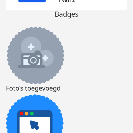
1 van 2
Dee
Badges
Foto’s toegevoegd