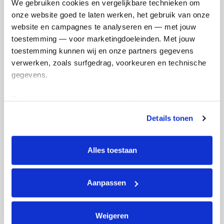
We gebruiken cookies en vergelijkbare technieken om 
Updates
onze website goed te laten werken, het gebruik van onze 
website en campagnes te analyseren en — met jouw 
toestemming — voor marketingdoeleinden. Met jouw 
toestemming kunnen wij en onze partners gegevens 
verwerken, zoals surfgedrag, voorkeuren en technische 
Blog #2 - Nog een week tot
De 
gegevens.
de tocht!
:)
zondag 16 mei 2021
zond
Deze gegevens helpen ons om campagnes te meten, 
prestaties te verbeteren en relevante KWF-content te 
Details tonen
tonen. Je kunt je toestemming op elk moment wijzigen of 
intrekken via Cookie instellingen onderaan de pagina. De 
lijst met cookies is te vinden in het tabblad “details”.
Alles toestaan
Aanpassen
Weigeren