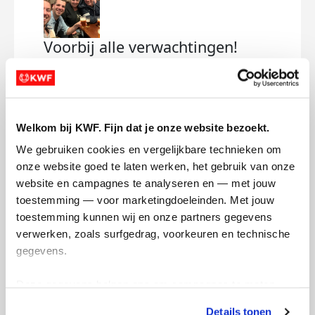
Voorbij alle verwachtingen!
Fan
dinsdag 26 mei 2026
dond
Wauw
We hoopten op een mooi bedrag, maar
in he
dat we ruim over de €1500 zouden gaan is
Welkom bij KWF. Fijn dat je onze website bezoekt.
echt fantastisch!
Wat 
We gebruiken cookies en vergelijkbare technieken om 
het 
Bedankt voor alle support.
onze website goed te laten werken, het gebruik van onze 
Dank 
Naast dat we al een mooi bedrag hebben
website en campagnes te analyseren en — met jouw 
opgehaald, wil ik ook een mooie tijd
toestemming — voor marketingdoeleinden. Met jouw 
Dee
neerzetten en wordt er hard getraind.
toestemming kunnen wij en onze partners gegevens 
verwerken, zoals surfgedrag, voorkeuren en technische 
Ook namens mijn vader, heel erg bedankt!
gegevens.
Deel op
1 van 2
Deze gegevens helpen ons om campagnes te meten, 
prestaties te verbeteren en relevante KWF-content te 
Stevie's badges
Details tonen