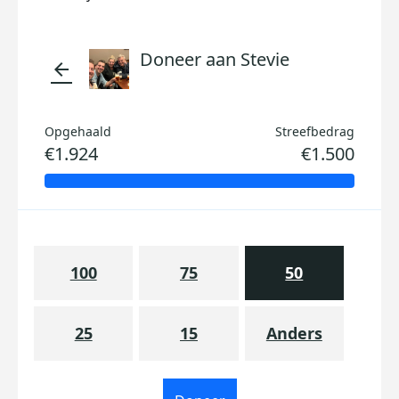
Doneer aan Stevie
arrow_back
Opgehaald
Streefbedrag
€1.924
€1.500
100
75
50
25
15
Anders