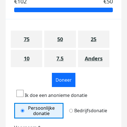
€102
€50
75
50
25
10
7.5
Anders
Doneer
Ik doe een anonieme donatie
Persoonlijke
Bedrijfsdonatie
donatie