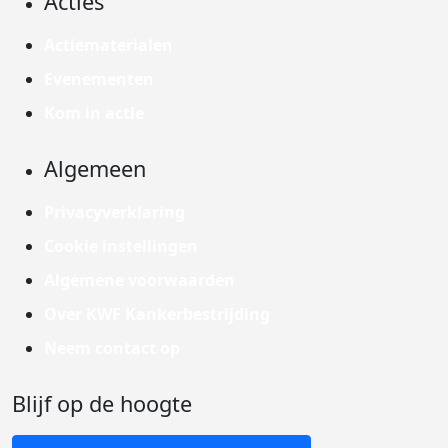
Acties
Actiematerialen
Evenementen
Kom in actie
Algemeen
Privacyverklaring
Cookie instellingen
Algemene voorwaarden
Over KWF Kankerbestrijding
Neem contact op
Blijf op de hoogte