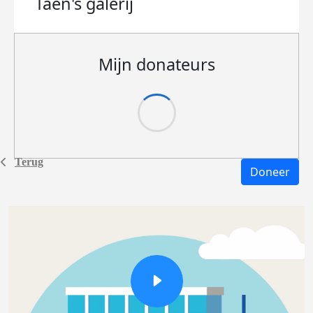
Taen's
galerij
Mijn donateurs
Terug
Doneer