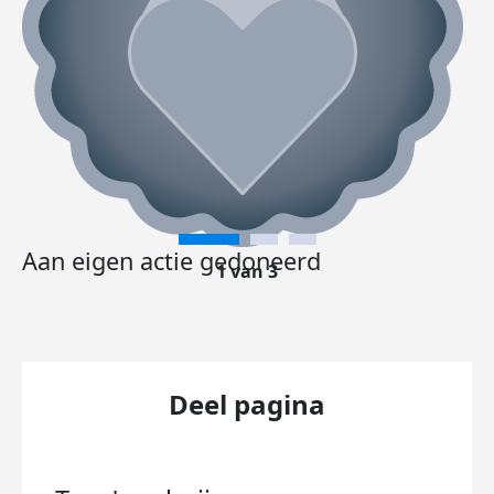
Aan eigen actie gedoneerd
1 van 3
Deel pagina