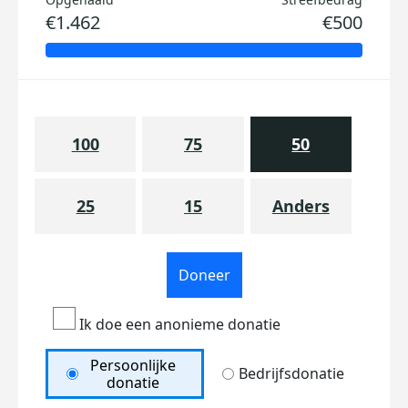
€1.462
€500
100
75
50
25
15
Anders
Doneer
Ik doe een anonieme donatie
Persoonlijke
Bedrijfsdonatie
donatie