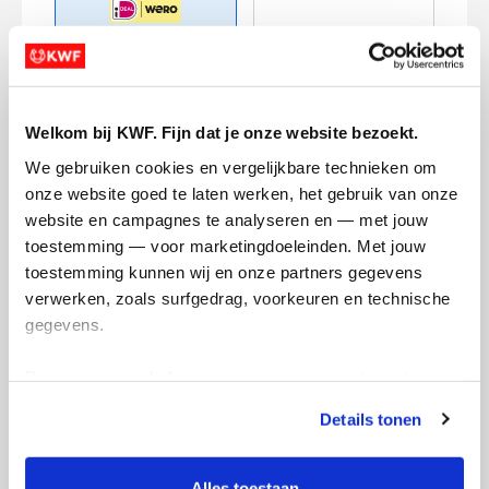
Creditcard
Welkom bij KWF. Fijn dat je onze website bezoekt.
Referentie
We gebruiken cookies en vergelijkbare technieken om 
onze website goed te laten werken, het gebruik van onze 
website en campagnes te analyseren en — met jouw 
toestemming — voor marketingdoeleinden. Met jouw 
toestemming kunnen wij en onze partners gegevens 
verwerken, zoals surfgedrag, voorkeuren en technische 
gegevens.
Ik wil bijdragen aan de transactiekosten
Deze gegevens helpen ons om campagnes te meten, 
en betaal €0.75 extra.
prestaties te verbeteren en relevante KWF-content te 
Details tonen
tonen. Je kunt je toestemming op elk moment wijzigen of 
Doneer nu
intrekken via Cookie instellingen onderaan de pagina. De 
lijst met cookies is te vinden in het tabblad “details”.
Alles toestaan