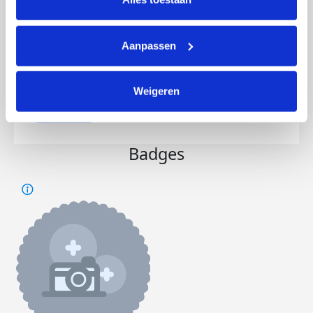
Aanpassen
Opgehaald
Streefbedrag
€1.462
€500
Weigeren
Doneer
Badges