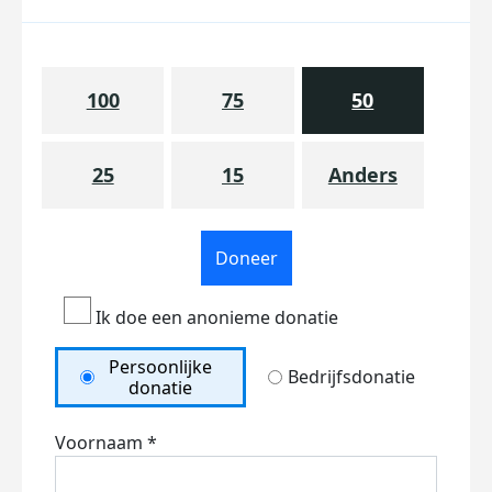
100
75
50
25
15
Anders
Doneer
Ik doe een anonieme donatie
Persoonlijke
Bedrijfsdonatie
donatie
Voornaam *