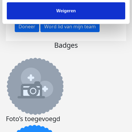
Opgehaald
Streefbedrag
€3.687
€5.000
Weigeren
Doneer
Word lid van mijn team
Badges
Foto’s toegevoegd