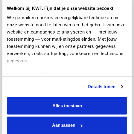
Welkom bij KWF. Fijn dat je onze website bezoekt.
Creditcard
We gebruiken cookies en vergelijkbare technieken om 
Referentie
onze website goed te laten werken, het gebruik van onze 
website en campagnes te analyseren en — met jouw 
toestemming — voor marketingdoeleinden. Met jouw 
toestemming kunnen wij en onze partners gegevens 
verwerken, zoals surfgedrag, voorkeuren en technische 
gegevens.
Deze gegevens helpen ons om campagnes te meten, 
Ik wil bijdragen aan de transactiekosten
prestaties te verbeteren en relevante KWF-content te 
en betaal €0.75 extra.
Details tonen
tonen. Je kunt je toestemming op elk moment wijzigen of 
intrekken via Cookie instellingen onderaan de pagina. De 
Doneer nu
lijst met cookies is te vinden in het tabblad “details”.
Alles toestaan
Aanpassen