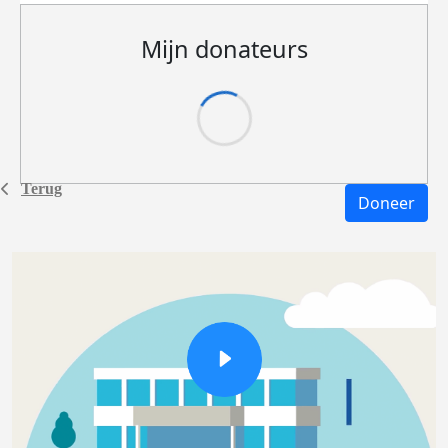
Mijn donateurs
Terug
Doneer