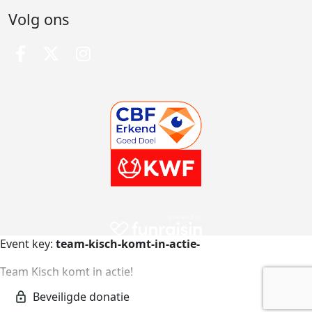
Volg ons
Event key:
team-kisch-komt-in-actie-
Team Kisch komt in actie!
team-kisch-komt-in-actie-