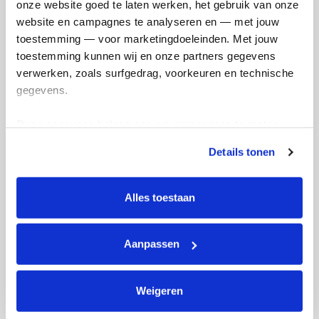
onze website goed te laten werken, het gebruik van onze 
Ik wil bijdragen aan de transactiekosten
website en campagnes te analyseren en — met jouw 
en betaal €0.75 extra.
toestemming — voor marketingdoeleinden. Met jouw 
toestemming kunnen wij en onze partners gegevens 
Doneer nu
verwerken, zoals surfgedrag, voorkeuren en technische 
gegevens.
Deze gegevens helpen ons om campagnes te meten, 
prestaties te verbeteren en relevante KWF-content te 
Opgehaald
Streefbedrag
Details tonen
tonen. Je kunt je toestemming op elk moment wijzigen of 
€314
€500
intrekken via Cookie instellingen onderaan de pagina. De 
lijst met cookies is te vinden in het tabblad “details”.
Alles toestaan
Doneer
Word lid van mijn team
Aanpassen
Badges
Weigeren