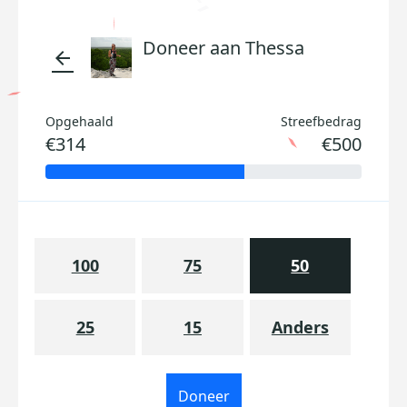
Doneer aan Thessa
arrow_back
Opgehaald
Streefbedrag
€314
€500
100
75
50
25
15
Anders
Doneer