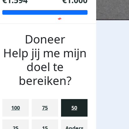
€1.594
€1.000
Doneer
Help jij me mijn
doel te
bereiken?
100
75
50
25
15
Anders