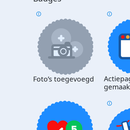
Actiepa
Foto’s toegevoegd
gemaak