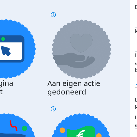
gina
Aan eigen actie
Dona
t
gedoneerd
beda