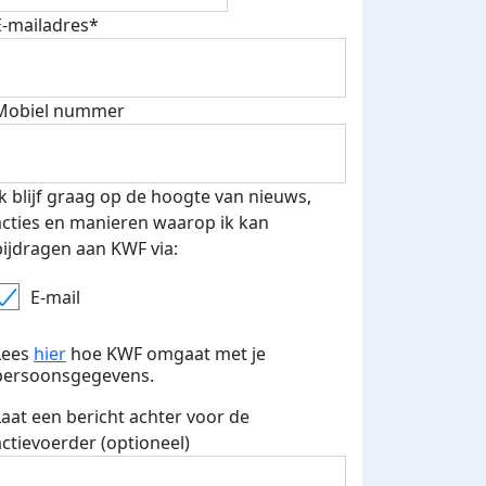
E-mailadres*
Mobiel nummer
Ik blijf graag op de hoogte van nieuws,
acties en manieren waarop ik kan
bijdragen aan KWF via:
teurs
E-mail
nkt
Lees
hier
hoe KWF omgaat met je
persoonsgegevens.
Laat een bericht achter voor de
actievoerder (optioneel)