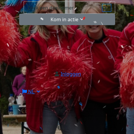
Kom in actie
Inloggen
NL