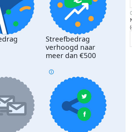
edrag
Streefbedrag
d
verhoogd naar
meer dan €500