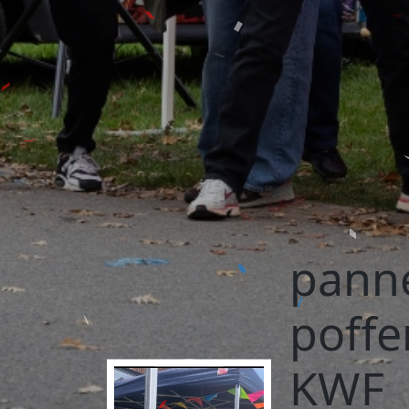
pann
poffe
KWF