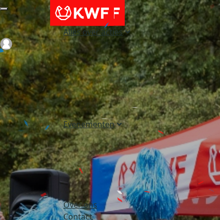
Alles over acties
Login
Evenementen
Over ons
Contact