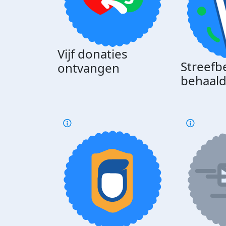
Vijf donaties
Streefb
ontvangen
behaal