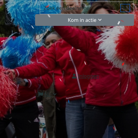
Kom in actie
Inloggen
NL