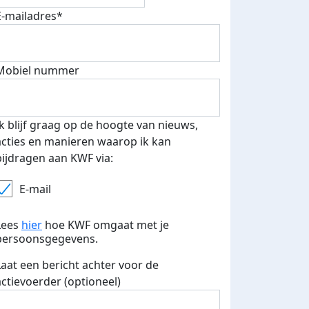
E-mailadres*
Mobiel nummer
Ik blijf graag op de hoogte van nieuws,
acties en manieren waarop ik kan
bijdragen aan KWF via:
E-mail
Lees
hier
hoe KWF omgaat met je
persoonsgegevens.
Laat een bericht achter voor de
actievoerder (optioneel)