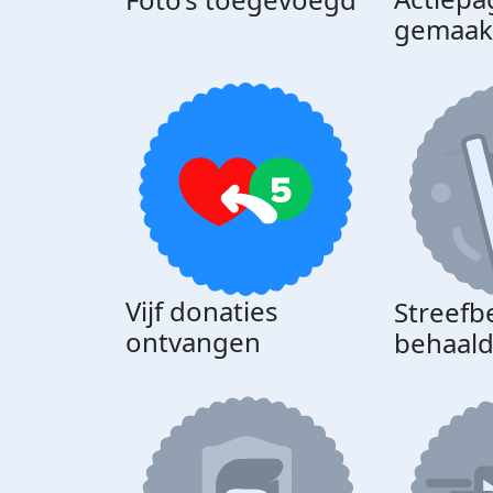
gemaak
Vijf donaties
Streefb
ontvangen
behaal