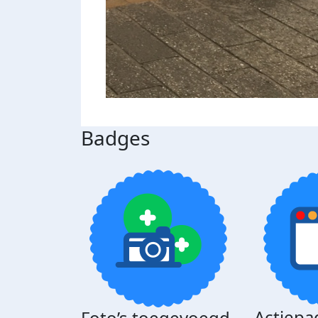
Badges
Actiepa
Foto’s toegevoegd