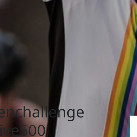
enchallenge
ive500