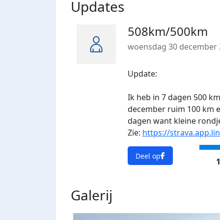
Updates
508km/500km
woensdag 30 december 
Update:
Ik heb in 7 dagen 500 km
december ruim 100 km en
dagen want kleine rondj
Zie:
https://strava.app.l
Deel op
1
Galerij