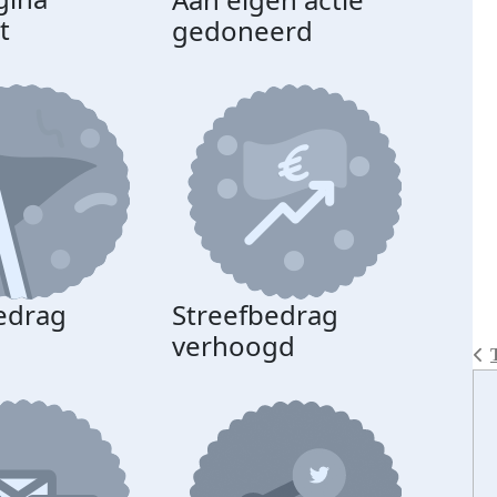
t
gedoneerd
beda
edrag
Streefbedrag
d
verhoogd