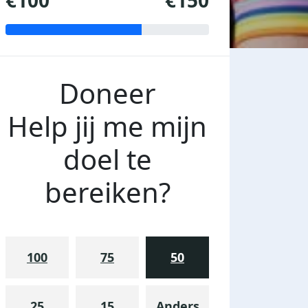
€100
€150
Doneer
Help jij me mijn
doel te
bereiken?
100
75
50
25
15
Anders