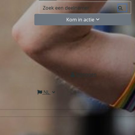
Kom in actie
Inloggen
NL