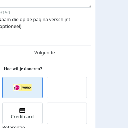
0/150
Naam die op de pagina verschijnt
(optioneel)
Volgende
Creditcard
teurs
Referentie