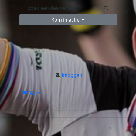
Kom in actie
Inloggen
NL