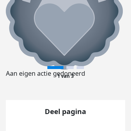
Aan eigen actie gedoneerd
1 van 3
Deel pagina