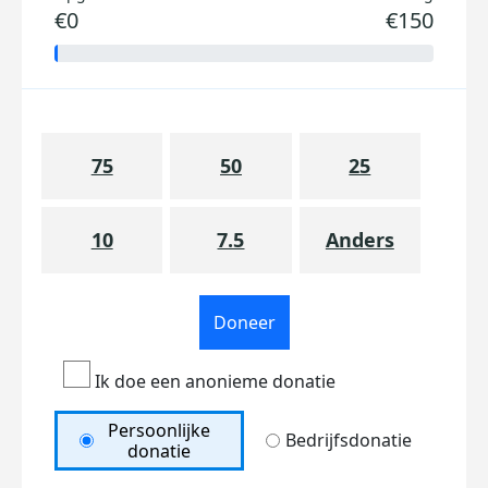
€0
€150
75
50
25
10
7.5
Anders
Doneer
Ik doe een anonieme donatie
Persoonlijke
Bedrijfsdonatie
donatie