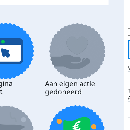
gina
Aan eigen actie
Dona
t
gedoneerd
beda