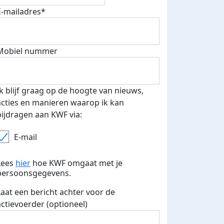
E-mailadres*
Mobiel nummer
Ik blijf graag op de hoogte van nieuws,
acties en manieren waarop ik kan
bijdragen aan KWF via:
E-mail
Lees
hier
hoe KWF omgaat met je
persoonsgegevens.
Laat een bericht achter voor de
actievoerder (optioneel)