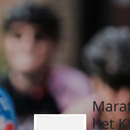
Marat
het 