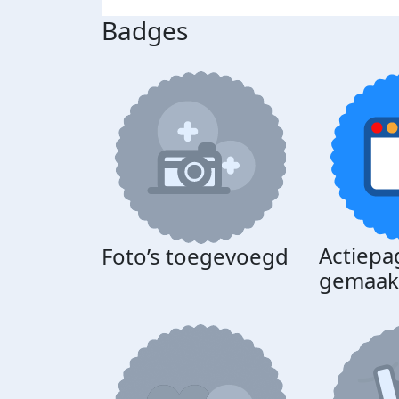
Badges
Actiepa
Foto’s toegevoegd
gemaak