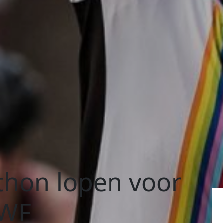
hon lopen voor
KWF