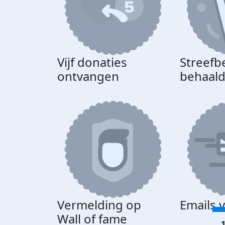
Vijf donaties
Streefb
ontvangen
behaal
Vermelding op
Emails 
Wall of fame
1