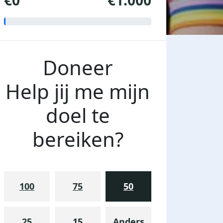
€0
€1.000
Doneer
Help jij me mijn
doel te
bereiken?
100
75
50
25
15
Anders