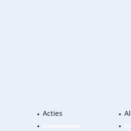
Acties
A
Actiematerialen
Pr