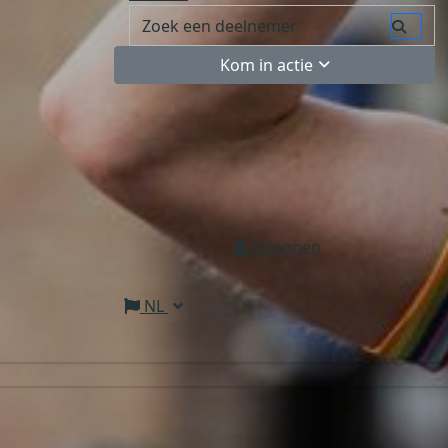
Kom in actie
Inloggen
NL