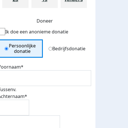
Doneer
Ik doe een anonieme donatie
Donation Type
Persoonlijke
Bedrijfsdonatie
donatie
Voornaam*
teurs
nkt
Tussenv.
Achternaam*