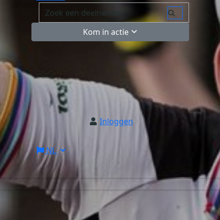
Kom in actie
Inloggen
NL