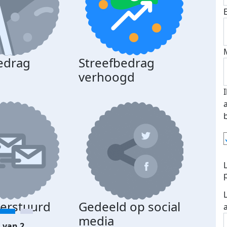
edrag
Streefbedrag
d
verhoogd
verstuurd
Gedeeld op social
media
 van 2