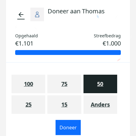
Doneer aan Thomas
arrow_back
Opgehaald
Streefbedrag
€1.101
€1.000
100
75
50
25
15
Anders
Doneer