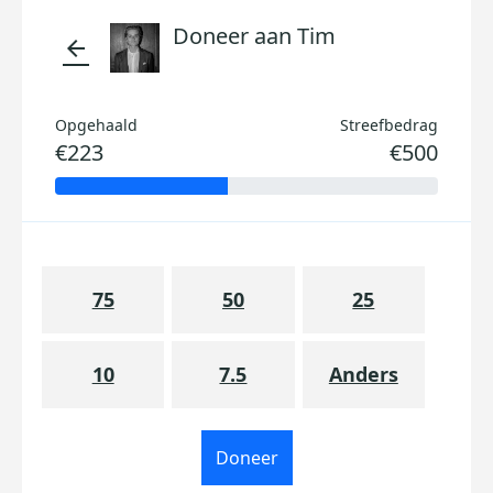
Doneer aan Tim
arrow_back
Opgehaald
Streefbedrag
€223
€500
75
50
25
10
7.5
Anders
Doneer