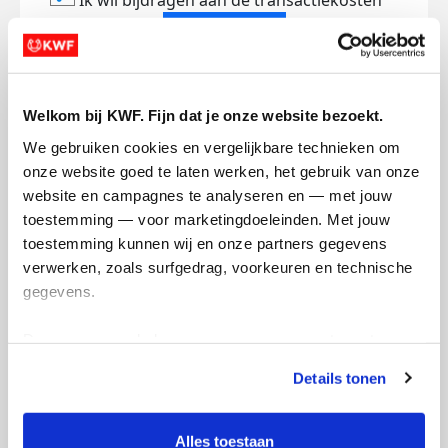
Ik wil bijdragen aan de transactiekosten
Doneer nu
Welkom bij KWF. Fijn dat je onze website bezoekt.
We gebruiken cookies en vergelijkbare technieken om 
Opgehaald
Streefbedrag
onze website goed te laten werken, het gebruik van onze 
€223
€500
website en campagnes te analyseren en — met jouw 
toestemming — voor marketingdoeleinden. Met jouw 
toestemming kunnen wij en onze partners gegevens 
Doneer
verwerken, zoals surfgedrag, voorkeuren en technische 
gegevens.
Tim's badges
Deze gegevens helpen ons om campagnes te meten, 
prestaties te verbeteren en relevante KWF-content te 
Details tonen
tonen. Je kunt je toestemming op elk moment wijzigen of 
intrekken via Cookie instellingen onderaan de pagina. De 
lijst met cookies is te vinden in het tabblad “details”.
Alles toestaan