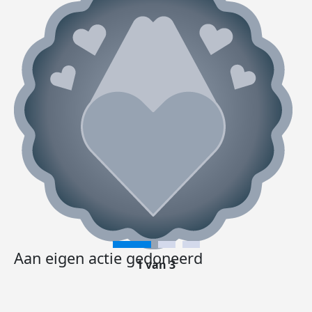
Aan eigen actie gedoneerd
1 van 3