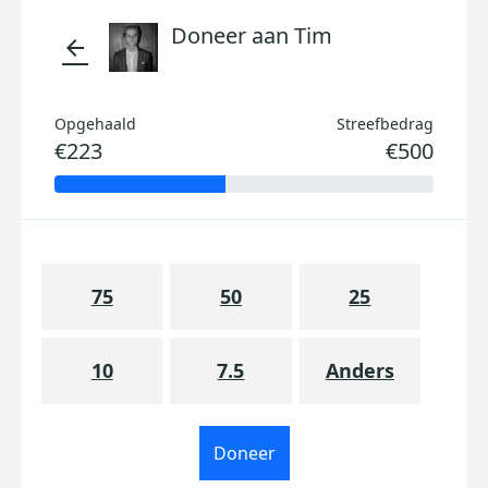
Doneer aan Tim
arrow_back
Opgehaald
Streefbedrag
€223
€500
75
50
25
10
7.5
Anders
Doneer