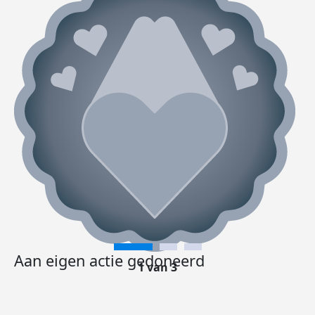
Aan eigen actie gedoneerd
1 van 3