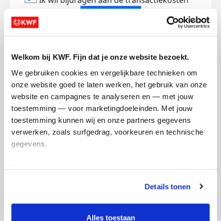
Ik wil bijdragen aan de transactiekosten
Doneer nu
Welkom bij KWF. Fijn dat je onze website bezoekt.
We gebruiken cookies en vergelijkbare technieken om 
Opgehaald
Streefbedrag
onze website goed te laten werken, het gebruik van onze 
€223
€500
website en campagnes te analyseren en — met jouw 
toestemming — voor marketingdoeleinden. Met jouw 
toestemming kunnen wij en onze partners gegevens 
Doneer
verwerken, zoals surfgedrag, voorkeuren en technische 
gegevens.
Tim's badges
Deze gegevens helpen ons om campagnes te meten, 
prestaties te verbeteren en relevante KWF-content te 
Details tonen
tonen. Je kunt je toestemming op elk moment wijzigen of 
intrekken via Cookie instellingen onderaan de pagina. De 
lijst met cookies is te vinden in het tabblad “details”.
Alles toestaan