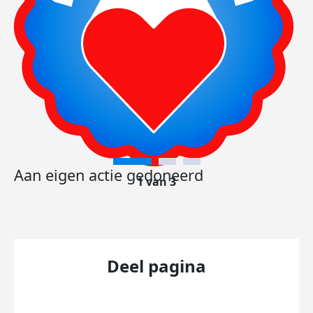
Aan eigen actie gedoneerd
1 van 3
Deel pagina