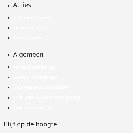
Acties
Actiematerialen
Evenementen
Kom in actie
Algemeen
Privacyverklaring
Cookie instellingen
Algemene voorwaarden
Over KWF Kankerbestrijding
Neem contact op
Blijf op de hoogte