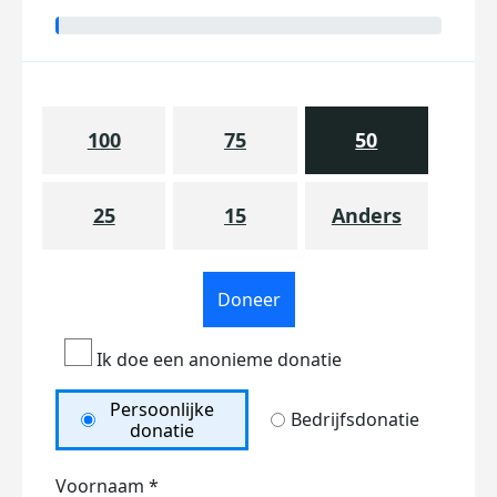
100
75
50
25
15
Anders
Doneer
Ik doe een anonieme donatie
Persoonlijke
Bedrijfsdonatie
donatie
Voornaam *