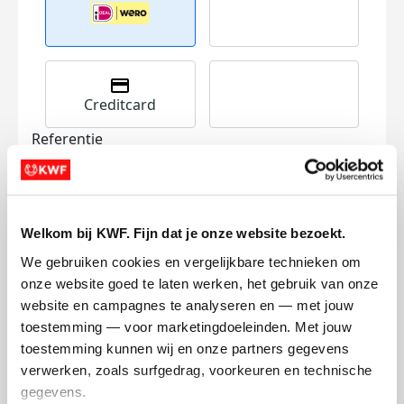
Creditcard
Referentie
Welkom bij KWF. Fijn dat je onze website bezoekt.
We gebruiken cookies en vergelijkbare technieken om 
onze website goed te laten werken, het gebruik van onze 
Ik wil bijdragen aan de transactiekosten
website en campagnes te analyseren en — met jouw 
en betaal €0.75 extra.
toestemming — voor marketingdoeleinden. Met jouw 
toestemming kunnen wij en onze partners gegevens 
Doneer nu
verwerken, zoals surfgedrag, voorkeuren en technische 
gegevens.