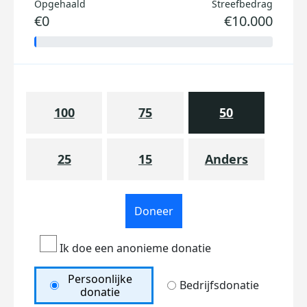
Opgehaald
Streefbedrag
€0
€10.000
100
75
50
25
15
Anders
Doneer
Ik doe een anonieme donatie
Persoonlijke
Bedrijfsdonatie
donatie