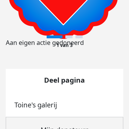
Aan eigen actie gedoneerd
1 van 3
Deel pagina
Toine's
galerij