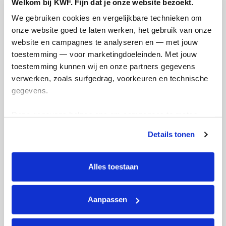
Welkom bij KWF. Fijn dat je onze website bezoekt.
Deel op
We gebruiken cookies en vergelijkbare technieken om 
onze website goed te laten werken, het gebruik van onze 
Toine's badges
website en campagnes te analyseren en — met jouw 
toestemming — voor marketingdoeleinden. Met jouw 
toestemming kunnen wij en onze partners gegevens 
verwerken, zoals surfgedrag, voorkeuren en technische 
gegevens.
Deze gegevens helpen ons om campagnes te meten, 
prestaties te verbeteren en relevante KWF-content te 
Details tonen
tonen. Je kunt je toestemming op elk moment wijzigen of 
intrekken via Cookie instellingen onderaan de pagina. De 
lijst met cookies is te vinden in het tabblad “details”.
Alles toestaan
Aanpassen