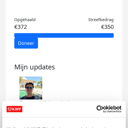
Opgehaald
Streefbedrag
€372
€350
Doneer
Mijn updates
Beetje bij beetje begonnen
donderdag 5 februari 2026
Vandaag 10 km gelopen in 5:20 pace!