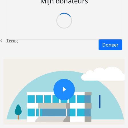
Mijn donateurs
Terug
Doneer