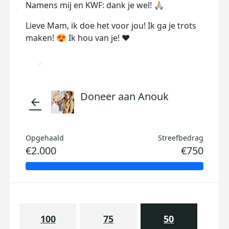
Namens mij en KWF: dank je wel! 🙏🏼
Lieve Mam, ik doe het voor jou! Ik ga je trots
maken! 😍 Ik hou van je! ❤️
Doneer aan Anouk
arrow_back
Opgehaald
Streefbedrag
€2.000
€750
100
75
50