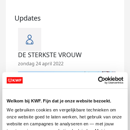
Updates
DE STERKSTE VROUW
09-
zondag 24 april 2022
zater
Lieve
Vand
oma 
Welkom bij KWF. Fijn dat je onze website bezoekt.
tege
We gebruiken cookies en vergelijkbare technieken om 
strij
onze website goed te laten werken, het gebruik van onze 
heef
website en campagnes te analyseren en — met jouw 
álles