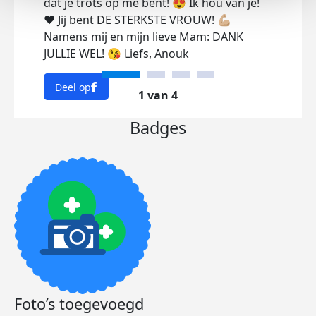
dat je trots op me bent! 😍 Ik hou van je!
❤️ Jij bent DE STERKSTE VROUW! 💪🏼
Namens mij en mijn lieve Mam: DANK
JULLIE WEL! 😘 Liefs, Anouk
Deel op
1 van 4
Badges
Foto’s toegevoegd