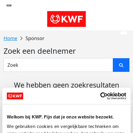
Sponsor
Zoek een deelnemer
We hebben geen zoekresultaten
gevonden
Acties
Welkom bij KWF. Fijn dat je onze website bezoekt.
Actiematerialen
We gebruiken cookies en vergelijkbare technieken om 
Evenementen