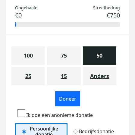
Opgehaald
Streefbedrag
€0
€750
100
75
50
25
15
Anders
Doneer
Ik doe een anonieme donatie
Persoonlijke
Bedrijfsdonatie
donatie