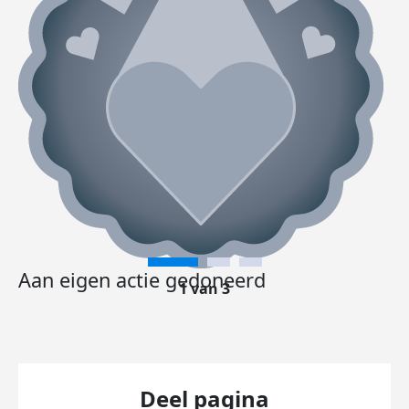
Aan eigen actie gedoneerd
1 van 3
Deel pagina