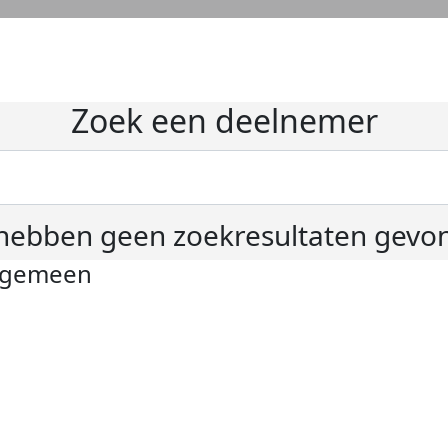
Zoek een deelnemer
hebben geen zoekresultaten gevo
lgemeen
ivacyverklaring
okie instellingen
gemene voorwaarden
er KWF Kankerbestrijding