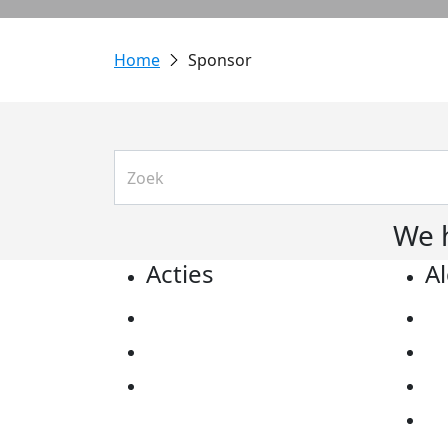
Sponsor
We 
Acties
A
Actiematerialen
Pr
Evenementen
Co
Kom in actie
Al
Ov