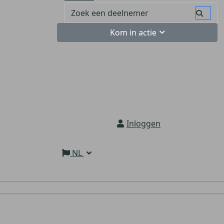
Kom in actie
Inloggen
NL