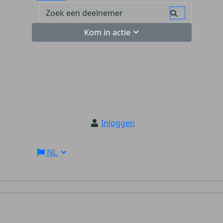
Kom in actie
Inloggen
NL