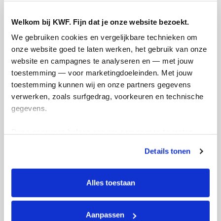
Opgehaald
Streefbedrag
€938
€1.000
Welkom bij KWF. Fijn dat je onze website bezoekt.
We gebruiken cookies en vergelijkbare technieken om 
onze website goed te laten werken, het gebruik van onze 
Doneer
website en campagnes te analyseren en — met jouw 
toestemming — voor marketingdoeleinden. Met jouw 
Vince's badges
toestemming kunnen wij en onze partners gegevens 
verwerken, zoals surfgedrag, voorkeuren en technische 
gegevens.
Deze gegevens helpen ons om campagnes te meten, 
prestaties te verbeteren en relevante KWF-content te 
Details tonen
tonen. Je kunt je toestemming op elk moment wijzigen of 
intrekken via Cookie instellingen onderaan de pagina. De 
lijst met cookies is te vinden in het tabblad “details”.
Alles toestaan
Aanpassen