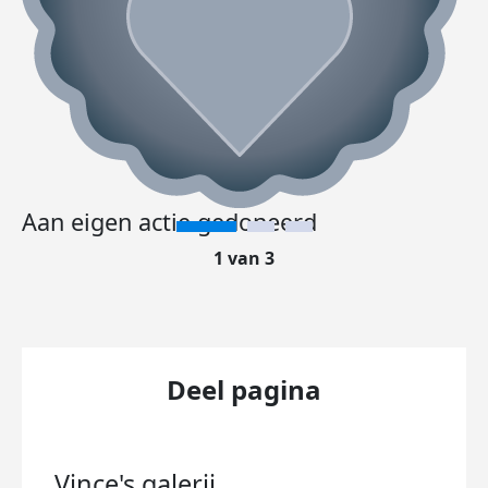
Aan eigen actie gedoneerd
1 van 3
Deel pagina
Vince's
galerij