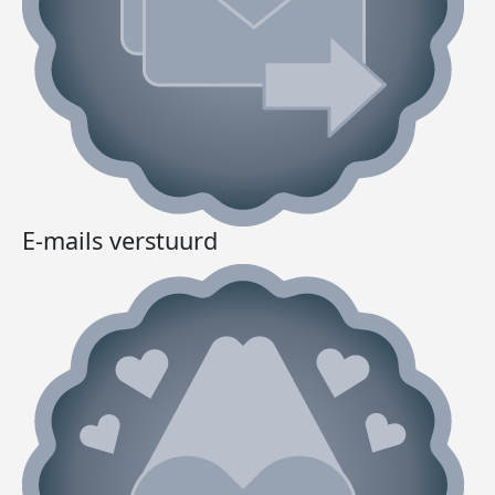
E-mails verstuurd