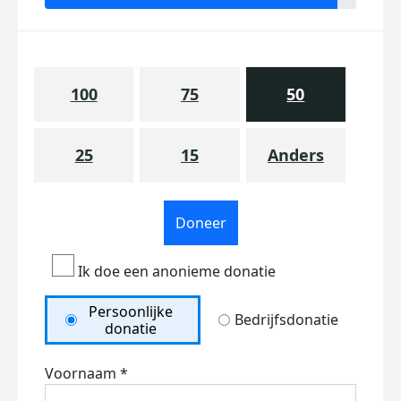
100
75
50
25
15
Anders
Doneer
Ik doe een anonieme donatie
Persoonlijke
Bedrijfsdonatie
donatie
Voornaam *