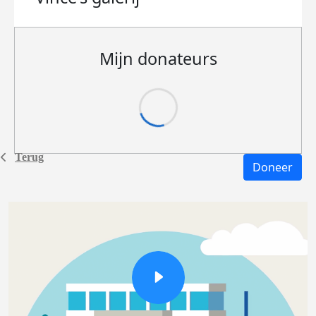
Mijn donateurs
Terug
Doneer