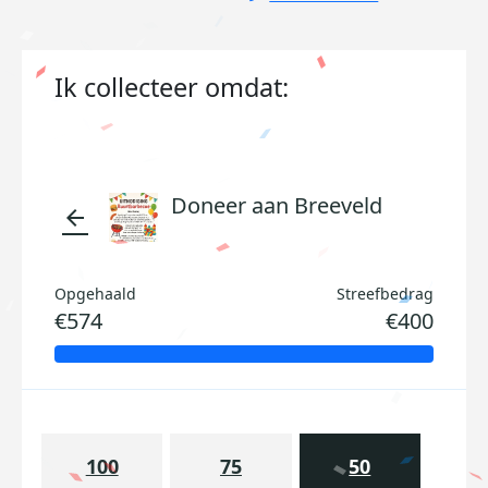
Ik collecteer omdat:
Doneer aan Breeveld
arrow_back
Opgehaald
Streefbedrag
€574
€400
100
75
50