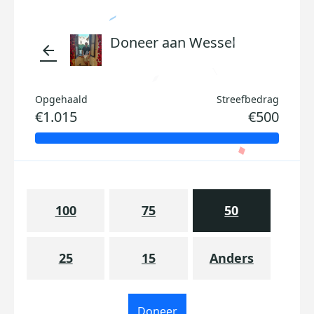
Doneer aan Wessel
arrow_back
Opgehaald
Streefbedrag
€1.015
€500
100
75
50
25
15
Anders
Doneer