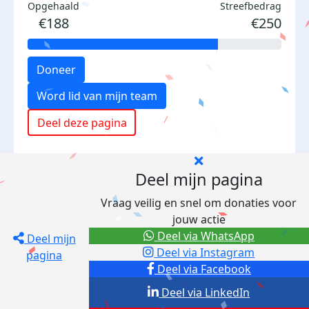
Opgehaald
Streefbedrag
€188
€250
Doneer
Word lid van mijn team
Deel deze pagina
Deel mijn pagina
Vraag veilig en snel om donaties voor
jouw actie
Deel via WhatsApp
Deel mijn
Deel via Instagram
pagina
Deel via Facebook
Deel via LinkedIn