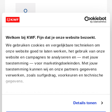
EINDE MAAND!
dinsdag 2 december 2025
Welkom bij KWF. Fijn dat je onze website bezoekt.
Lieve allemaal,
We gebruiken cookies en vergelijkbare technieken om 
onze website goed te laten werken, het gebruik van onze 
website en campagnes te analyseren en — met jouw 
Movember is done! Ontzettend bedankt
toestemming — voor marketingdoeleinden. Met jouw 
voor de donaties met een totaal
toestemming kunnen wij en onze partners gegevens 
eindbedrag van maar liefst 188 euro!!!
verwerken, zoals surfgedrag, voorkeuren en technische 
Jullie zijn geweldig en wil jullie mega
gegevens.
bedanken❤️
Deze gegevens helpen ons om campagnes te meten, 
Foto van de snor valt te vinden op de
prestaties te verbeteren en relevante KWF-content te 
profielfoto van de KWF pagina!
Details tonen
tonen. Je kunt je toestemming op elk moment wijzigen of 
intrekken via Cookie instellingen onderaan de pagina. De 