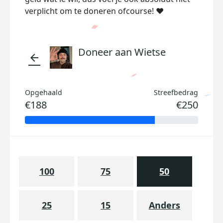
verplicht om te doneren ofcourse! ❤️
Doneer aan Wietse
arrow_back
Opgehaald
Streefbedrag
€188
€250
100
75
50
25
15
Anders