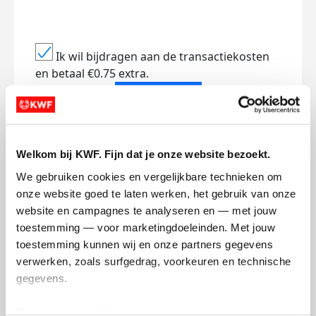
Ik wil bijdragen aan de transactiekosten
en betaal €0.75 extra.
Doneer nu
Welkom bij KWF. Fijn dat je onze website bezoekt.
We gebruiken cookies en vergelijkbare technieken om 
Opgehaald
Streefbedrag
onze website goed te laten werken, het gebruik van onze 
€907
€1.000
website en campagnes te analyseren en — met jouw 
toestemming — voor marketingdoeleinden. Met jouw 
toestemming kunnen wij en onze partners gegevens 
Doneer
Word lid van mijn team
verwerken, zoals surfgedrag, voorkeuren en technische 
gegevens.
Badges
Deze gegevens helpen ons om campagnes te meten, 