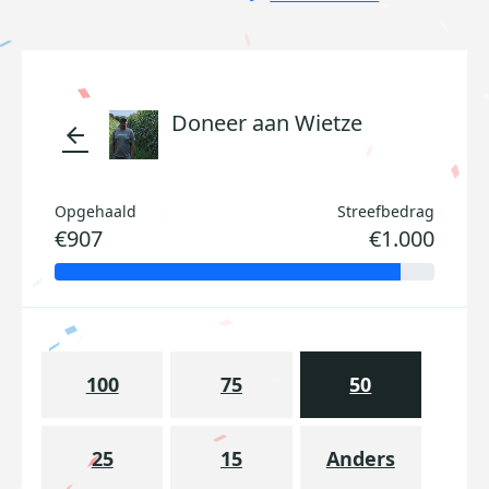
Doneer aan Wietze
arrow_back
Opgehaald
Streefbedrag
€907
€1.000
100
75
50
25
15
Anders