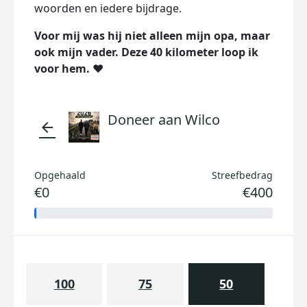
woorden en iedere bijdrage.
Voor mij was hij niet alleen mijn opa, maar
ook mijn vader. Deze 40 kilometer loop ik
voor hem. ❤️
Doneer aan Wilco
arrow_back
Opgehaald
Streefbedrag
€0
€400
100
75
50