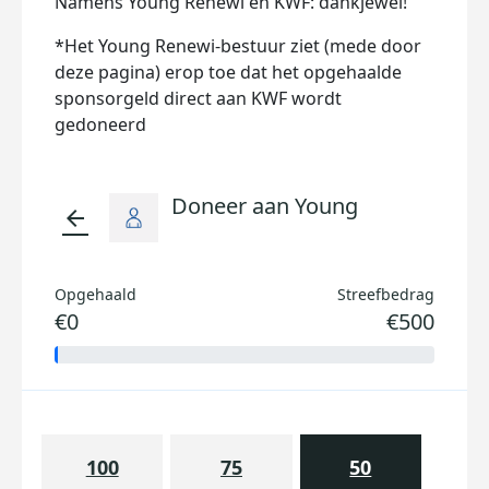
Namens Young Renewi en KWF: dankjewel!
*Het Young Renewi-bestuur ziet (mede door
deze pagina) erop toe dat het opgehaalde
sponsorgeld direct aan KWF wordt
gedoneerd
Doneer aan Young
arrow_back
Opgehaald
Streefbedrag
€0
€500
100
75
50