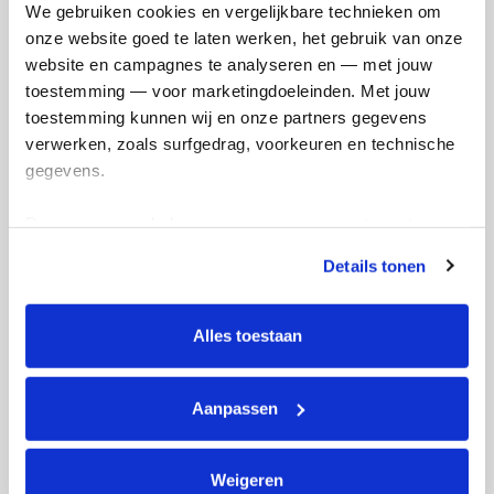
We gebruiken cookies en vergelijkbare technieken om 
onze website goed te laten werken, het gebruik van onze 
website en campagnes te analyseren en — met jouw 
toestemming — voor marketingdoeleinden. Met jouw 
toestemming kunnen wij en onze partners gegevens 
verwerken, zoals surfgedrag, voorkeuren en technische 
Ik wil bijdragen aan de transactiekosten
gegevens.
en betaal €0.75 extra.
Deze gegevens helpen ons om campagnes te meten, 
Doneer nu
prestaties te verbeteren en relevante KWF-content te 
Details tonen
tonen. Je kunt je toestemming op elk moment wijzigen of 
intrekken via Cookie instellingen onderaan de pagina. De 
lijst met cookies is te vinden in het tabblad “details”.
Alles toestaan
Opgehaald
Streefbedrag
€0
€500
Aanpassen
Doneer
Word lid van mijn team
Weigeren