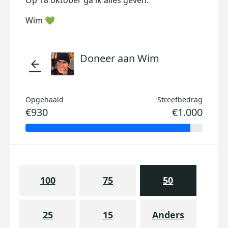
Op 18 oktober ga ik alles geven.
Wim 💚
Doneer aan Wim
arrow_back
Opgehaald
Streefbedrag
€930
€1.000
100
75
50
25
15
Anders