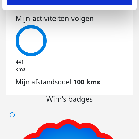
beha
gene
Mijn activiteiten volgen
Mijn
op te
Elke 
Dee
441
kms
Mijn afstandsdoel
100 kms
Wim's badges