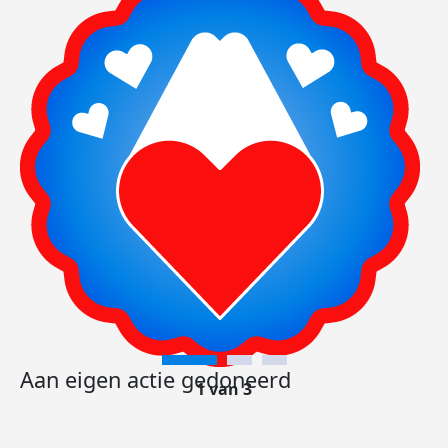
Aan eigen actie gedoneerd
1 van 3