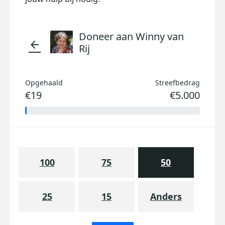
Doneer aan Winny van
arrow_back
Rij
Opgehaald
Streefbedrag
€19
€5.000
100
75
50
25
15
Anders