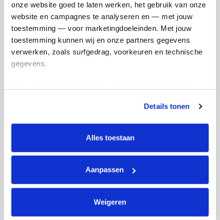
onze website goed te laten werken, het gebruik van onze 
website en campagnes te analyseren en — met jouw 
toestemming — voor marketingdoeleinden. Met jouw 
toestemming kunnen wij en onze partners gegevens 
verwerken, zoals surfgedrag, voorkeuren en technische 
gegevens.
Deze gegevens helpen ons om campagnes te meten, 
E-mails verstuurd
prestaties te verbeteren en relevante KWF-content te 
Details tonen
tonen. Je kunt je toestemming op elk moment wijzigen of 
intrekken via Cookie instellingen onderaan de pagina. De 
lijst met cookies is te vinden in het tabblad “details”.
Alles toestaan
Aanpassen
Weigeren
Aan eigen actie gedoneerd