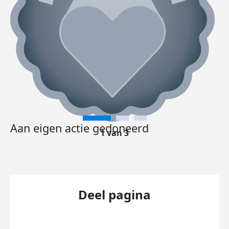
Aan eigen actie gedoneerd
1 van 3
Deel pagina