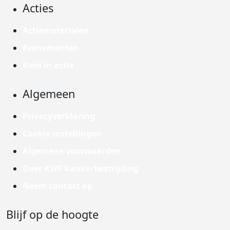
Acties
Actiematerialen
Evenementen
Kom in actie
Algemeen
Privacyverklaring
Cookie instellingen
Algemene voorwaarden
Over KWF Kankerbestrijding
Neem contact op
Blijf op de hoogte