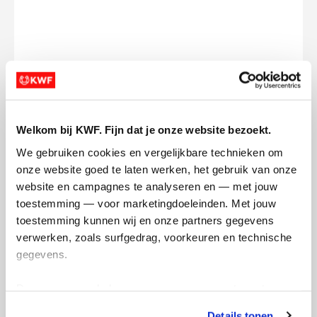
Ik wil bijdragen aan de transactiekosten
en betaal €0.75 extra.
Doneer nu
Welkom bij KWF. Fijn dat je onze website bezoekt.
We gebruiken cookies en vergelijkbare technieken om 
onze website goed te laten werken, het gebruik van onze 
website en campagnes te analyseren en — met jouw 
toestemming — voor marketingdoeleinden. Met jouw 
Opgehaald
Streefbedrag
toestemming kunnen wij en onze partners gegevens 
€2.321
€3.000
verwerken, zoals surfgedrag, voorkeuren en technische 
gegevens.
Doneer
Deze gegevens helpen ons om campagnes te meten, 
prestaties te verbeteren en relevante KWF-content te 
Badges
Details tonen