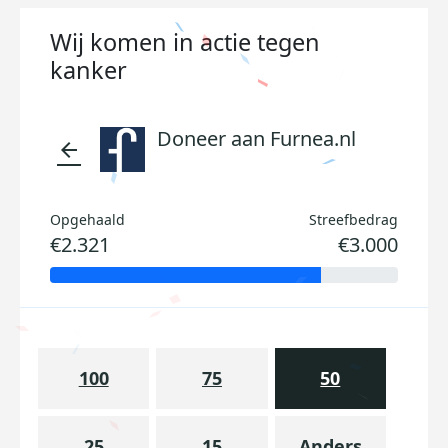
Wij komen in actie tegen
kanker
Doneer aan Furnea.nl
arrow_back
Opgehaald
Streefbedrag
€2.321
€3.000
100
75
50
25
15
Anders