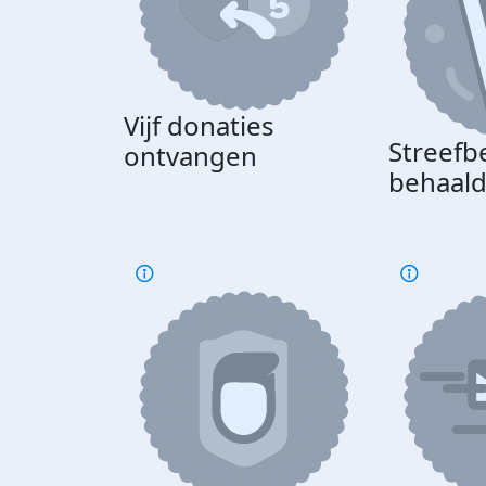
Vijf donaties
Streefb
ontvangen
behaal