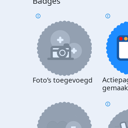
Badges
Actiepa
Foto’s toegevoegd
gemaak