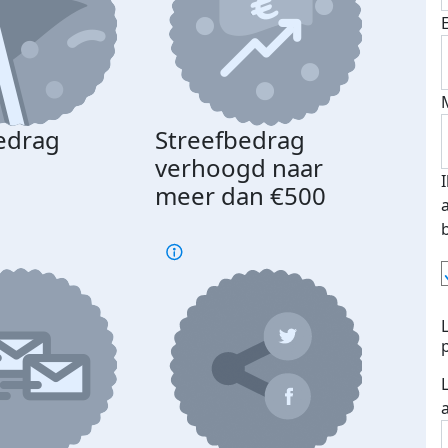
edrag
Streefbedrag
d
verhoogd naar
meer dan €500