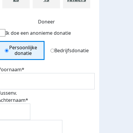
Doneer
Ik doe een anonieme donatie
Donation Type
Persoonlijke
Bedrijfsdonatie
donatie
Voornaam*
teurs
nkt
Tussenv.
Achternaam*