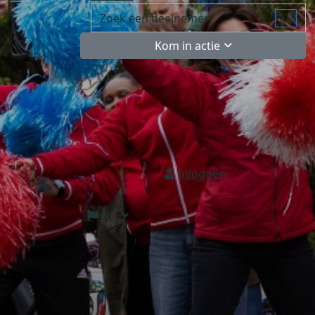
Kom in actie
Inloggen
NL