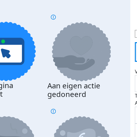
gina
Aan eigen actie
Dona
t
gedoneerd
beda