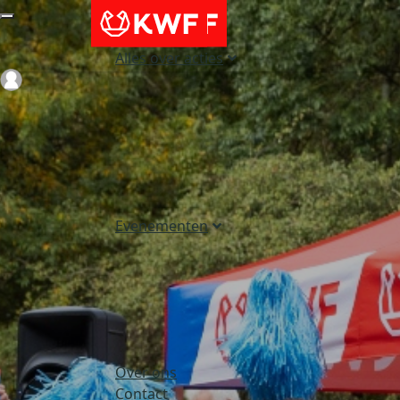
Alles over acties
Login
Evenementen
Over ons
Contact