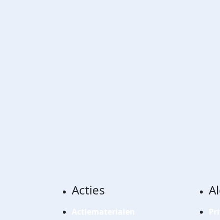
Acties
A
Actiematerialen
Pr