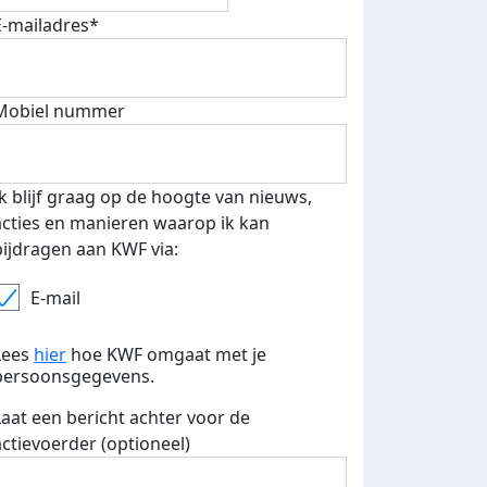
E-mailadres*
Mobiel nummer
Ik blijf graag op de hoogte van nieuws,
acties en manieren waarop ik kan
bijdragen aan KWF via:
E-mail
Lees
hier
hoe KWF omgaat met je
persoonsgegevens.
Laat een bericht achter voor de
actievoerder (optioneel)