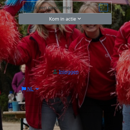
Kom in actie
Inloggen
NL