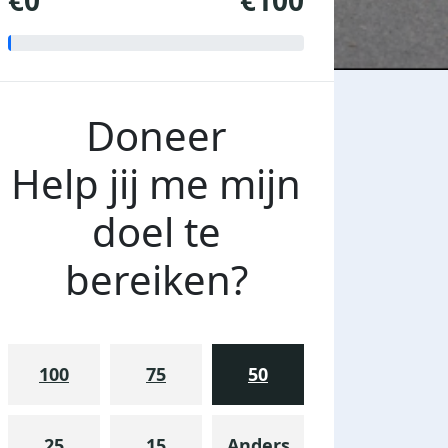
€0
€100
Doneer
Help jij me mijn
doel te
bereiken?
100
75
50
25
15
Anders